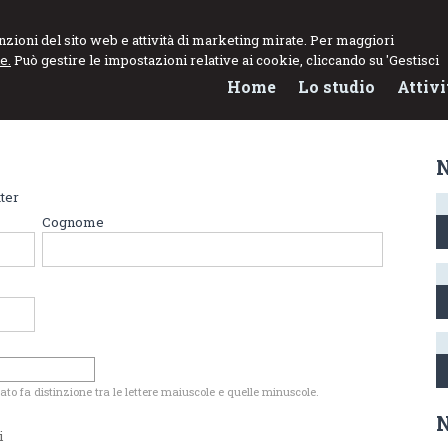
funzioni del sito web e attività di marketing mirate. Per maggiori
e.
Può gestire le impostazioni relative ai cookie, cliccando su 'Gestisci
Home
Lo studio
Attivi
N
tter
Cognome
zato fa distinzione tra le lettere maiuscole e quelle minuscole.
i