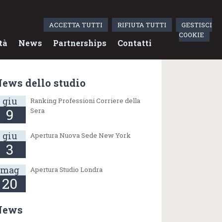
ACCETTA TUTTI
RIFIUTA TUTTI
GESTISCI
COOKIE
tà
News
Partnerships
Contatti
ews dello studio
giu
Ranking Professioni Corriere della
9
Sera
giu
Apertura Nuova Sede New York
3
mag
Apertura Studio Londra
20
News