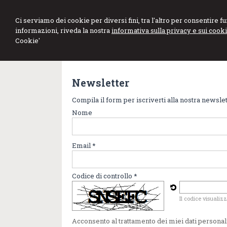
Stefano Marini
Ci serviamo dei cookie per diversi fini, tra l'altro per consentire 
informazioni, riveda la nostra
informativa sulla privacy e sui cooki
Dottore Commercialista Revisore Legale
Cookie'
Newsletter
Compila il form per iscriverti alla nostra newsle
Nome
Email *
Codice di controllo *
Il codice visualiz
Acconsento al trattamento dei miei dati personal