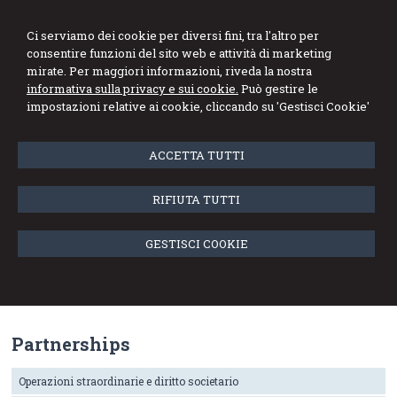
Stefano Marini
Ci serviamo dei cookie per diversi fini, tra l'altro per
consentire funzioni del sito web e attività di marketing
Dottore Commercialista Revisore Legale
mirate. Per maggiori informazioni, riveda la nostra
informativa sulla privacy e sui cookie.
Può gestire le
Menu
impostazioni relative ai cookie, cliccando su 'Gestisci Cookie'
Diritto Privato e Contrattualistica
ACCETTA TUTTI
Avv. Prof. Corrado Chessa
RIFIUTA TUTTI
Associato di Diritto Privato - Università degli Studi di Cagliari
Cagliari - Corso Vittorio Emanuele, 1
GESTISCI COOKIE
Tel 070 651090 Fax 070670519
Partnerships
Operazioni straordinarie e diritto societario