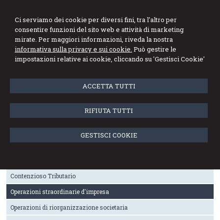
Stefano Marini
Ci serviamo dei cookie per diversi fini, tra l'altro per
consentire funzioni del sito web e attività di marketing
Dottore Commercialista Revisore Legale
mirate. Per maggiori informazioni, riveda la nostra
informativa sulla privacy e sui cookie.
Può gestire le
Menu
impostazioni relative ai cookie, cliccando su 'Gestisci Cookie'
Operazioni straordinarie d'impresa
ACCETTA TUTTI
Assistiamo imprese industriali e commerciali nella pianificazione
RIFIUTA TUTTI
di operazioni societarie straordinarie dirette a migliorare la
struttura e l'operatività dell'azienda mediante l'utilizzo di strumenti
giuridici quali fusioni, scissioni, trasformazioni e conferimenti
GESTISCI COOKIE
Attività
Contenzioso Tributario
Operazioni straordinarie d'impresa
Operazioni di riorganizzazione societaria