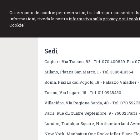
Stefano Marini
Ci serviamo dei cookie per diversi fini, tra l'altro per consentire 
informazioni, riveda la nostra
informativa sulla privacy e sui cooki
Dottore Commercialista Revisore Legale
Cookie'
Sedi
Cagliari, Via Tiziano, 82 - Tel. 070 400829 Fax 0
Milano, Piazza San Marco, 1 - Tel. 3386418564
Roma, Piazza del Popolo, 18 - Palazzo Valadier 
Torino, Via Lugaro, 15 - Tel. 011 0928430
Villacidro, Via Regione Sarda, 48 - Tel. 070 5927
Paris, Rue du Quatre Septembre, 9 - 75002 Paris 
London, Trafalgar Square, Northumberland Ave
New York, Manhattan One Rockefeller Plaza Floo