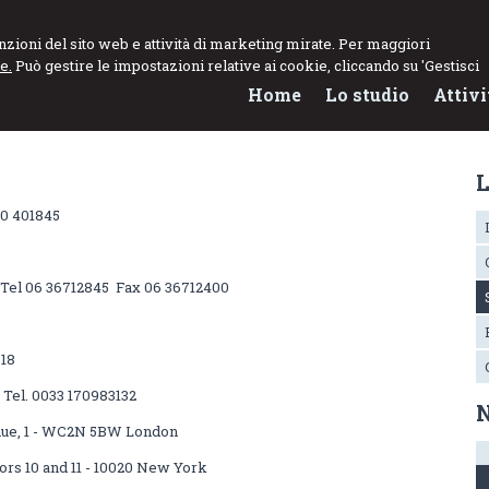
funzioni del sito web e attività di marketing mirate. Per maggiori
e.
Può gestire le impostazioni relative ai cookie, cliccando su 'Gestisci
Home
Lo studio
Attivi
L
70 401845
- Tel 06 36712845 Fax 06 36712400
318
- Tel. 0033 170983132
N
nue, 1 - WC2N 5BW London
rs 10 and 11 - 10020 New York