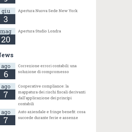
giu
Apertura Nuova Sede New York
3
mag
Apertura Studio Londra
20
News
ago
Correzione errori contabili: una
6
soluzione di compromesso
ago
Cooperative compliance: la
7
mappatura dei rischi fiscali derivanti
dall'applicazione dei principi
contabili
ago
Auto aziendale e fringe benefit: cosa
7
succede durante ferie e assenze