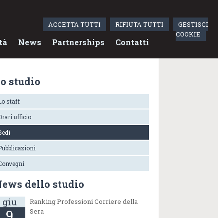
ACCETTA TUTTI
RIFIUTA TUTTI
GESTISCI
COOKIE
tà
News
Partnerships
Contatti
o studio
Lo staff
Orari ufficio
Sedi
Pubblicazioni
Convegni
ews dello studio
giu
Ranking Professioni Corriere della
9
Sera